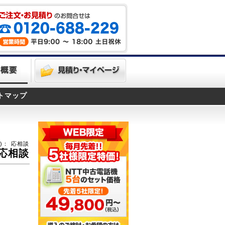
トマップ
)：
応相談
応相談