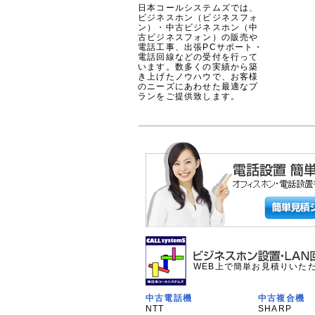
日本コールシステムズでは、
ビジネスホン（ビジネスフォ
ン）・中古ビジネスホン（中
古ビジネスフォン）の販売や
電話工事、出張PCサポート・
電話回線などの受付を行って
います。数多くの実績から築
き上げたノウハウで、お客様
のニーズにあわせた最適なプ
ランをご提供致します。
WEB上で簡単お見積りいた
中古電話機
中古複合機
NTT
SHARP