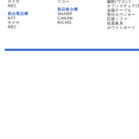
サクサ
リコー
脇机(ワゴン)
NEC
オフィスチェア(
新品複合機
会議テーブル
新品電話機
SHARP
受付カウンター
NTT
CANON
応接ソファ
サクサ
RICHO
役員家具
NEC
ホワイトボード