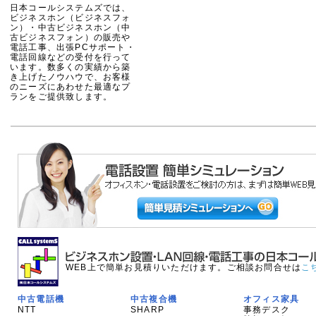
日本コールシステムズでは、
ビジネスホン（ビジネスフォ
ン）・中古ビジネスホン（中
古ビジネスフォン）の販売や
電話工事、出張PCサポート・
電話回線などの受付を行って
います。数多くの実績から築
き上げたノウハウで、お客様
のニーズにあわせた最適なプ
ランをご提供致します。
WEB上で簡単お見積りいただけます。ご相談お問合せは
こ
中古電話機
中古複合機
オフィス家具
NTT
SHARP
事務デスク