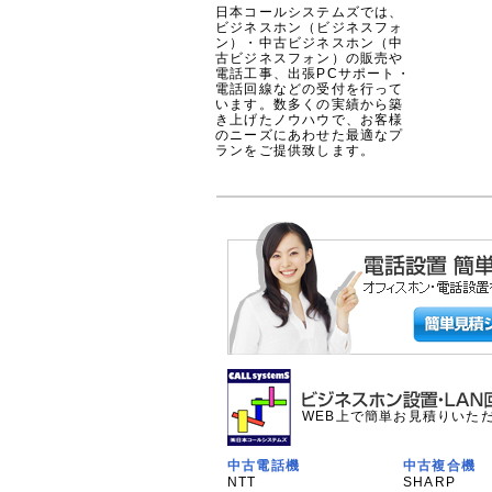
日本コールシステムズでは、
ビジネスホン（ビジネスフォ
ン）・中古ビジネスホン（中
古ビジネスフォン）の販売や
電話工事、出張PCサポート・
電話回線などの受付を行って
います。数多くの実績から築
き上げたノウハウで、お客様
のニーズにあわせた最適なプ
ランをご提供致します。
WEB上で簡単お見積りいた
中古電話機
中古複合機
NTT
SHARP