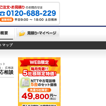
トマップ
ット
)：
応相談
応相談