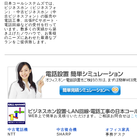
日本コールシステムズでは、
ビジネスホン（ビジネスフォ
ン）・中古ビジネスホン（中
古ビジネスフォン）の販売や
電話工事、出張PCサポート・
電話回線などの受付を行って
います。数多くの実績から築
き上げたノウハウで、お客様
のニーズにあわせた最適なプ
ランをご提供致します。
WEB上で簡単お見積りいただけます。ご相談お問合せは
こ
中古電話機
中古複合機
オフィス家具
NTT
SHARP
事務デスク