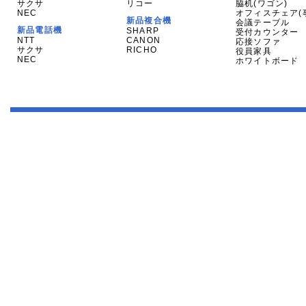
サクサ
リコー
脇机(ワゴン)
NEC
オフィスチェア(
新品複合機
会議テーブル
新品電話機
SHARP
受付カウンター
NTT
CANON
応接ソファ
サクサ
RICHO
役員家具
NEC
ホワイトボード