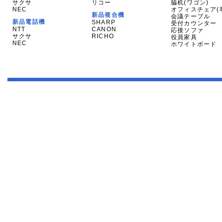
サクサ
リコー
脇机(ワゴン)
NEC
オフィスチェア(
新品複合機
会議テーブル
新品電話機
SHARP
受付カウンター
NTT
CANON
応接ソファ
サクサ
RICHO
役員家具
NEC
ホワイトボード