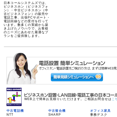
日本コールシステムズでは、
ビジネスホン（ビジネスフォ
ン）・中古ビジネスホン（中
古ビジネスフォン）の販売や
電話工事、出張PCサポート・
電話回線などの受付を行って
います。数多くの実績から築
き上げたノウハウで、お客様
のニーズにあわせた最適なプ
ランをご提供致します。
WEB上で簡単お見積りいただけます。ご相談お問合せは
こ
中古電話機
中古複合機
オフィス家具
NTT
SHARP
事務デスク