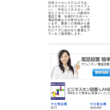
日本コールシステムズでは、
ビジネスホン（ビジネスフォ
ン）・中古ビジネスホン（中
古ビジネスフォン）の販売や
電話工事、出張PCサポート・
電話回線などの受付を行って
います。数多くの実績から築
き上げたノウハウで、お客様
のニーズにあわせた最適なプ
ランをご提供致します。
WEB上で簡単お見積りいた
中古電話機
中古複合機
NTT
SHARP