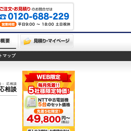
トマップ
)：
応相談
応相談