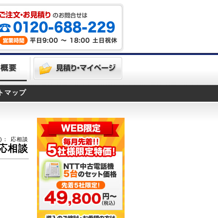
トマップ
)：
応相談
応相談