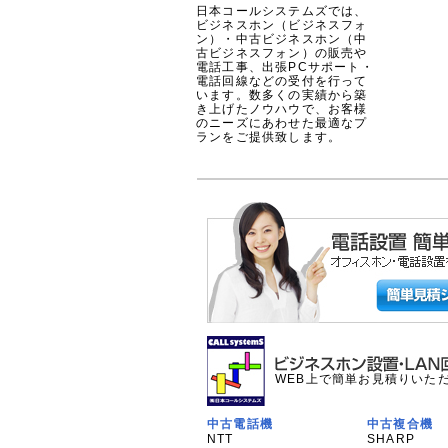
日本コールシステムズでは、
ビジネスホン（ビジネスフォ
ン）・中古ビジネスホン（中
古ビジネスフォン）の販売や
電話工事、出張PCサポート・
電話回線などの受付を行って
います。数多くの実績から築
き上げたノウハウで、お客様
のニーズにあわせた最適なプ
ランをご提供致します。
WEB上で簡単お見積りいた
中古電話機
中古複合機
NTT
SHARP