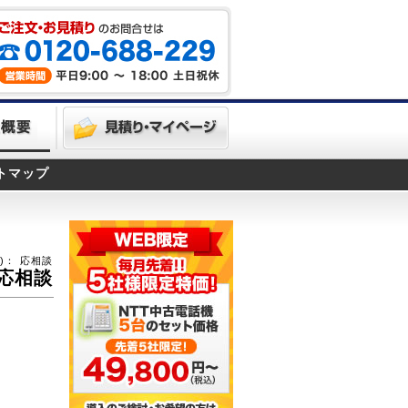
トマップ
)：
応相談
応相談