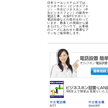
日本コールシステムズでは、
ビジネスホン（ビジネスフォ
ン）・中古ビジネスホン（中
古ビジネスフォン）の販売や
電話工事、出張PCサポート・
電話回線などの受付を行って
います。数多くの実績から築
き上げたノウハウで、お客様
のニーズにあわせた最適なプ
ランをご提供致します。
WEB上で簡単お見積りいた
中古電話機
中古複合機
NTT
SHARP