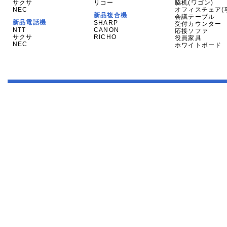
サクサ
リコー
脇机(ワゴン)
NEC
オフィスチェア(
新品複合機
会議テーブル
新品電話機
SHARP
受付カウンター
NTT
CANON
応接ソファ
サクサ
RICHO
役員家具
NEC
ホワイトボード