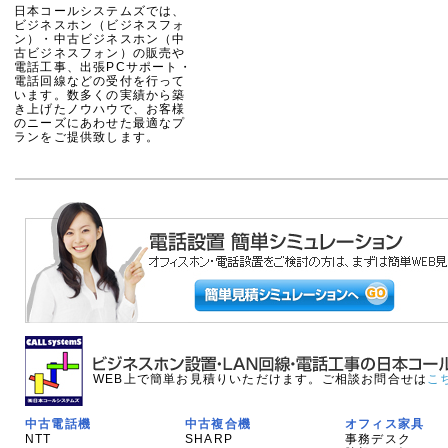
日本コールシステムズでは、
ビジネスホン（ビジネスフォ
ン）・中古ビジネスホン（中
古ビジネスフォン）の販売や
電話工事、出張PCサポート・
電話回線などの受付を行って
います。数多くの実績から築
き上げたノウハウで、お客様
のニーズにあわせた最適なプ
ランをご提供致します。
WEB上で簡単お見積りいただけます。ご相談お問合せは
こ
中古電話機
中古複合機
オフィス家具
NTT
SHARP
事務デスク