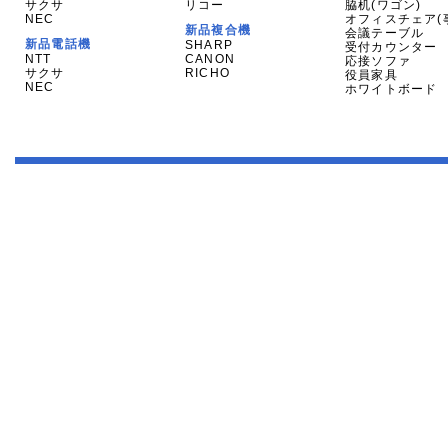
サクサ
リコー
脇机(ワゴン)
NEC
オフィスチェア(
新品複合機
会議テーブル
新品電話機
SHARP
受付カウンター
NTT
CANON
応接ソファ
サクサ
RICHO
役員家具
NEC
ホワイトボード