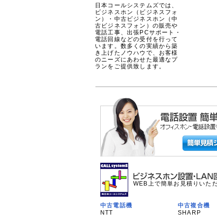
日本コールシステムズでは、
ビジネスホン（ビジネスフォ
ン）・中古ビジネスホン（中
古ビジネスフォン）の販売や
電話工事、出張PCサポート・
電話回線などの受付を行って
います。数多くの実績から築
き上げたノウハウで、お客様
のニーズにあわせた最適なプ
ランをご提供致します。
WEB上で簡単お見積りいた
中古電話機
中古複合機
NTT
SHARP