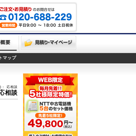
トマップ
)：
応相談
応相談