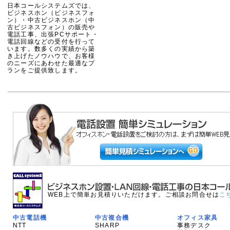
日本コールシステムズでは、
ビジネスホン（ビジネスフォ
ン）・中古ビジネスホン（中
古ビジネスフォン）の販売や
電話工事、出張PCサポート・
電話回線などの受付を行って
います。数多くの実績から築
き上げたノウハウで、お客様
のニーズにあわせた最適なプ
ランをご提供致します。
WEB上で簡単お見積りいただけます。ご相談お問合せは
こ
中古電話機
中古複合機
オフィス家具
NTT
SHARP
事務デスク