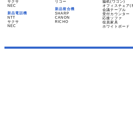
サクサ
リコー
脇机(ワゴン)
NEC
オフィスチェア(
新品複合機
会議テーブル
新品電話機
SHARP
受付カウンター
NTT
CANON
応接ソファ
サクサ
RICHO
役員家具
NEC
ホワイトボード