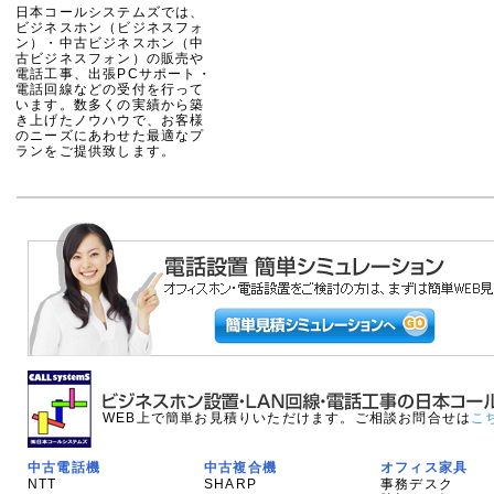
日本コールシステムズでは、
ビジネスホン（ビジネスフォ
ン）・中古ビジネスホン（中
古ビジネスフォン）の販売や
電話工事、出張PCサポート・
電話回線などの受付を行って
います。数多くの実績から築
き上げたノウハウで、お客様
のニーズにあわせた最適なプ
ランをご提供致します。
WEB上で簡単お見積りいただけます。ご相談お問合せは
こ
中古電話機
中古複合機
オフィス家具
NTT
SHARP
事務デスク