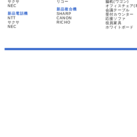
サクサ
リコー
脇机(ワゴン)
NEC
オフィスチェア(
新品複合機
会議テーブル
新品電話機
SHARP
受付カウンター
NTT
CANON
応接ソファ
サクサ
RICHO
役員家具
NEC
ホワイトボード