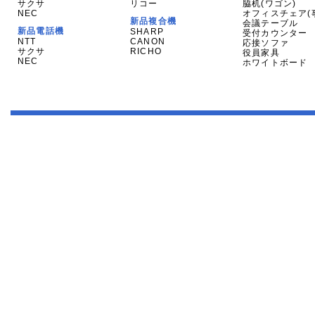
サクサ
リコー
脇机(ワゴン)
NEC
オフィスチェア(
新品複合機
会議テーブル
新品電話機
SHARP
受付カウンター
NTT
CANON
応接ソファ
サクサ
RICHO
役員家具
NEC
ホワイトボード