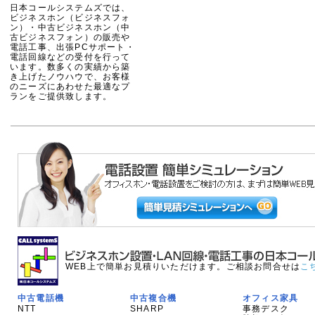
日本コールシステムズでは、
ビジネスホン（ビジネスフォ
ン）・中古ビジネスホン（中
古ビジネスフォン）の販売や
電話工事、出張PCサポート・
電話回線などの受付を行って
います。数多くの実績から築
き上げたノウハウで、お客様
のニーズにあわせた最適なプ
ランをご提供致します。
WEB上で簡単お見積りいただけます。ご相談お問合せは
こ
中古電話機
中古複合機
オフィス家具
NTT
SHARP
事務デスク