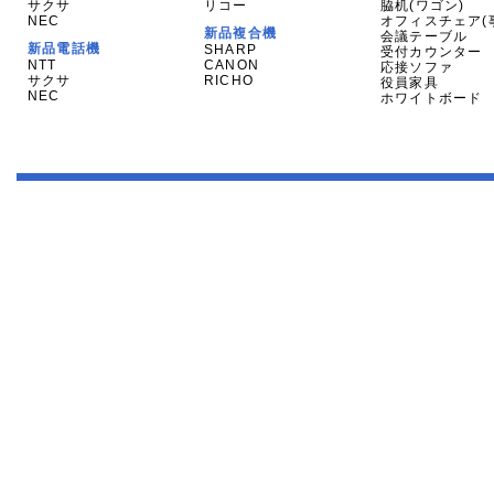
サクサ
リコー
脇机(ワゴン)
NEC
オフィスチェア(
新品複合機
会議テーブル
新品電話機
SHARP
受付カウンター
NTT
CANON
応接ソファ
サクサ
RICHO
役員家具
NEC
ホワイトボード