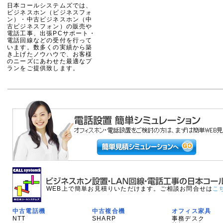
日本コールシステムズでは、
ビジネスホン（ビジネスフォ
ン）・中古ビジネスホン（中
古ビジネスフォン）の販売や
電話工事、出張PCサポート・
電話回線などの受付を行って
います。数多くの実績から築
き上げたノウハウで、お客様
のニーズにあわせた最適なプ
ランをご提供致します。
WEB上で簡単お見積りいただけます。ご相談お問合せは
こ
中古電話機
中古複合機
オフィス家具
NTT
SHARP
事務デスク