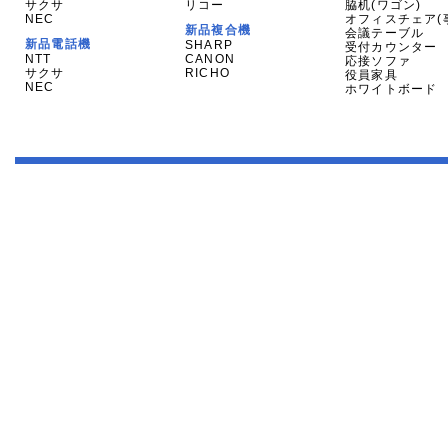
サクサ
リコー
脇机(ワゴン)
NEC
オフィスチェア(
新品複合機
会議テーブル
新品電話機
SHARP
受付カウンター
NTT
CANON
応接ソファ
サクサ
RICHO
役員家具
NEC
ホワイトボード