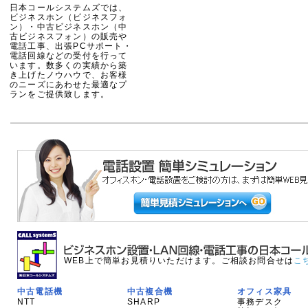
日本コールシステムズでは、
ビジネスホン（ビジネスフォ
ン）・中古ビジネスホン（中
古ビジネスフォン）の販売や
電話工事、出張PCサポート・
電話回線などの受付を行って
います。数多くの実績から築
き上げたノウハウで、お客様
のニーズにあわせた最適なプ
ランをご提供致します。
WEB上で簡単お見積りいただけます。ご相談お問合せは
こ
中古電話機
中古複合機
オフィス家具
NTT
SHARP
事務デスク