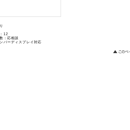
り
：12
数：応相談
ナンバーディスプレイ対応