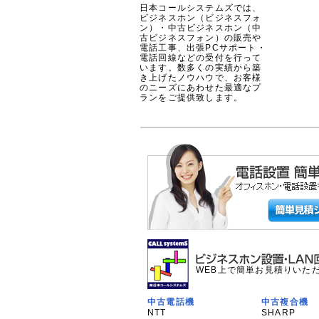
日本コールシステムズでは、
ビジネスホン（ビジネスフォ
ン）・中古ビジネスホン（中
古ビジネスフォン）の販売や
電話工事、出張PCサポート・
電話回線などの受付を行って
います。数多くの実績から築
き上げたノウハウで、お客様
のニーズにあわせた最適なプ
ランをご提供致します。
WEB上で簡単お見積りいた
中古電話機
中古複合機
NTT
SHARP