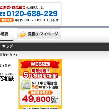
トマップ
分日焼け有り）
機（部分
)：
応相談
応相談