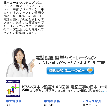
日本コールシステムズでは、
ビジネスホン（ビジネスフォ
ン）・中古ビジネスホン（中
古ビジネスフォン）の販売や
電話工事、出張PCサポート・
電話回線などの受付を行って
います。数多くの実績から築
き上げたノウハウで、お客様
のニーズにあわせた最適なプ
ランをご提供致します。
WEB上で簡単お見積りいただけます。ご相談お問合せは
こ
中古電話機
中古複合機
オフィス家具
NTT
SHARP
事務デスク