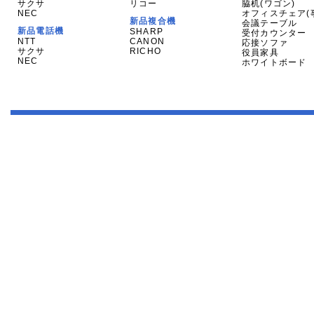
サクサ
リコー
脇机(ワゴン)
NEC
オフィスチェア(
新品複合機
会議テーブル
新品電話機
SHARP
受付カウンター
NTT
CANON
応接ソファ
サクサ
RICHO
役員家具
NEC
ホワイトボード