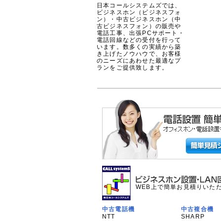
日本コールシステムズでは、
ビジネスホン（ビジネスフォ
ン）・中古ビジネスホン（中
古ビジネスフォン）の販売や
電話工事、出張PCサポート・
電話回線などの受付を行って
います。数多くの実績から築
き上げたノウハウで、お客様
のニーズにあわせた最適なプ
ランをご提供致します。
WEB上で簡単お見積りいた
中古電話機
中古複合機
NTT
SHARP