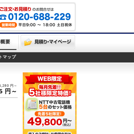
トマップ
5,280
円～
5
円～