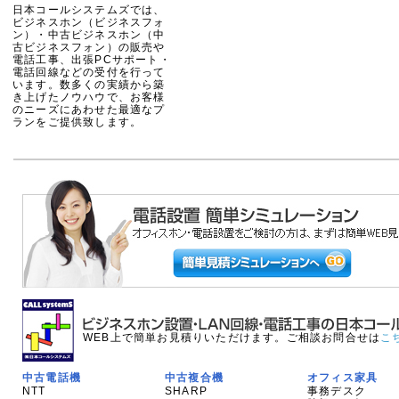
日本コールシステムズでは、
ビジネスホン（ビジネスフォ
ン）・中古ビジネスホン（中
古ビジネスフォン）の販売や
電話工事、出張PCサポート・
電話回線などの受付を行って
います。数多くの実績から築
き上げたノウハウで、お客様
のニーズにあわせた最適なプ
ランをご提供致します。
WEB上で簡単お見積りいただけます。ご相談お問合せは
こ
中古電話機
中古複合機
オフィス家具
NTT
SHARP
事務デスク