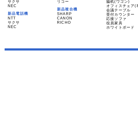
サクサ
リコー
脇机(ワゴン)
NEC
オフィスチェア(
新品複合機
会議テーブル
新品電話機
SHARP
受付カウンター
NTT
CANON
応接ソファ
サクサ
RICHO
役員家具
NEC
ホワイトボード