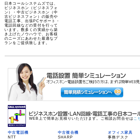
日本コールシステムズでは、
ビジネスホン（ビジネスフォ
ン）・中古ビジネスホン（中
古ビジネスフォン）の販売や
電話工事、出張PCサポート・
電話回線などの受付を行って
います。数多くの実績から築
き上げたノウハウで、お客様
のニーズにあわせた最適なプ
ランをご提供致します。
WEB上で簡単お見積りいただけます。ご相談お問合せは
こ
中古電話機
中古複合機
オフィス家具
NTT
SHARP
事務デスク