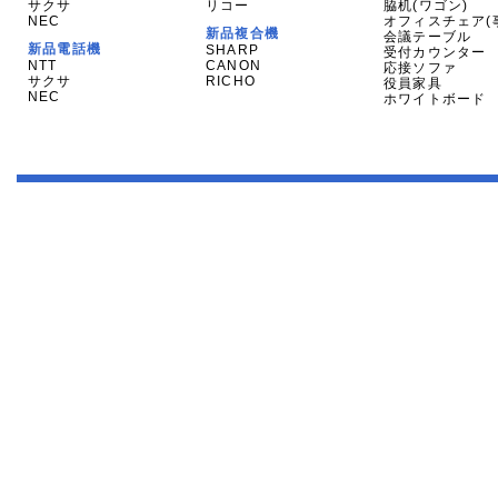
サクサ
リコー
脇机(ワゴン)
NEC
オフィスチェア(
新品複合機
会議テーブル
新品電話機
SHARP
受付カウンター
NTT
CANON
応接ソファ
サクサ
RICHO
役員家具
NEC
ホワイトボード