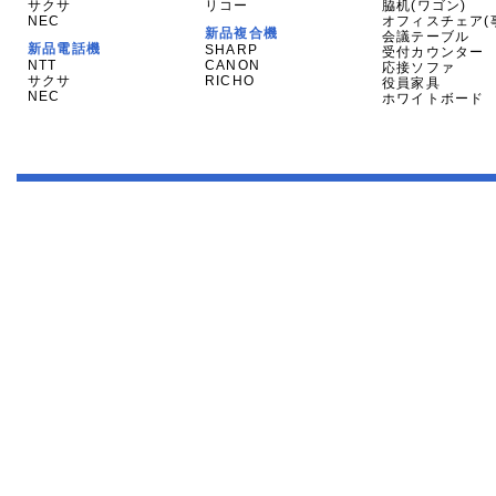
サクサ
リコー
脇机(ワゴン)
NEC
オフィスチェア(
新品複合機
会議テーブル
新品電話機
SHARP
受付カウンター
NTT
CANON
応接ソファ
サクサ
RICHO
役員家具
NEC
ホワイトボード