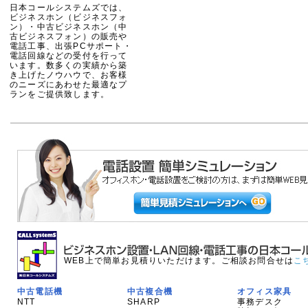
日本コールシステムズでは、
ビジネスホン（ビジネスフォ
ン）・中古ビジネスホン（中
古ビジネスフォン）の販売や
電話工事、出張PCサポート・
電話回線などの受付を行って
います。数多くの実績から築
き上げたノウハウで、お客様
のニーズにあわせた最適なプ
ランをご提供致します。
WEB上で簡単お見積りいただけます。ご相談お問合せは
こ
中古電話機
中古複合機
オフィス家具
NTT
SHARP
事務デスク