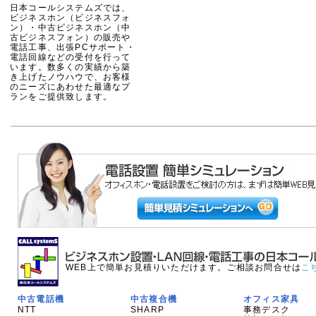
日本コールシステムズでは、
ビジネスホン（ビジネスフォ
ン）・中古ビジネスホン（中
古ビジネスフォン）の販売や
電話工事、出張PCサポート・
電話回線などの受付を行って
います。数多くの実績から築
き上げたノウハウで、お客様
のニーズにあわせた最適なプ
ランをご提供致します。
WEB上で簡単お見積りいただけます。ご相談お問合せは
こ
中古電話機
中古複合機
オフィス家具
NTT
SHARP
事務デスク