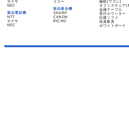
サクサ
リコー
脇机(ワゴン)
NEC
オフィスチェア(
新品複合機
会議テーブル
新品電話機
SHARP
受付カウンター
NTT
CANON
応接ソファ
サクサ
RICHO
役員家具
NEC
ホワイトボード