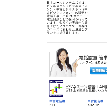
日本コールシステムズでは、
ビジネスホン（ビジネスフォ
ン）・中古ビジネスホン（中
古ビジネスフォン）の販売や
電話工事、出張PCサポート・
電話回線などの受付を行って
います。数多くの実績から築
き上げたノウハウで、お客様
のニーズにあわせた最適なプ
ランをご提供致します。
WEB上で簡単お見積りいた
中古電話機
中古複合機
NTT
SHARP