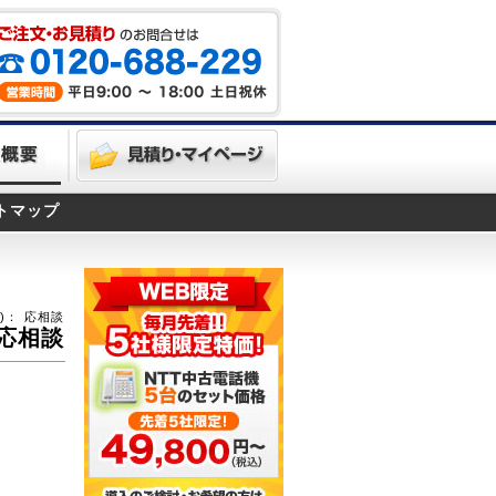
トマップ
)：
応相談
応相談