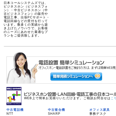
日本コールシステムズでは、
ビジネスホン（ビジネスフォ
ン）・中古ビジネスホン（中
古ビジネスフォン）の販売や
電話工事、出張PCサポート・
電話回線などの受付を行って
います。数多くの実績から築
き上げたノウハウで、お客様
のニーズにあわせた最適なプ
ランをご提供致します。
WEB上で簡単お見積りいただけます。ご相談お問合せは
こ
中古電話機
中古複合機
オフィス家具
NTT
SHARP
事務デスク