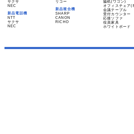
サクサ
リコー
脇机(ワゴン)
NEC
オフィスチェア(
新品複合機
会議テーブル
新品電話機
SHARP
受付カウンター
NTT
CANON
応接ソファ
サクサ
RICHO
役員家具
NEC
ホワイトボード