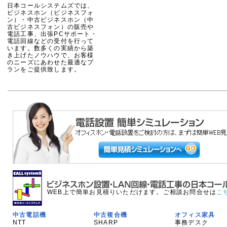
日本コールシステムズでは、
ビジネスホン（ビジネスフォ
ン）・中古ビジネスホン（中
古ビジネスフォン）の販売や
電話工事、出張PCサポート・
電話回線などの受付を行って
います。数多くの実績から築
き上げたノウハウで、お客様
のニーズにあわせた最適なプ
ランをご提供致します。
WEB上で簡単お見積りいただけます。ご相談お問合せは
こ
中古電話機
中古複合機
オフィス家具
NTT
SHARP
事務デスク