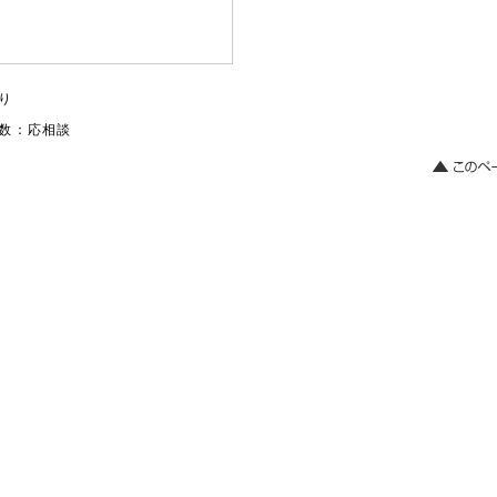
り
数：応相談