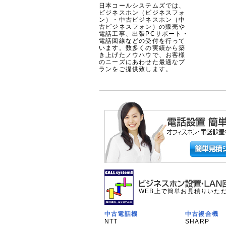
日本コールシステムズでは、
ビジネスホン（ビジネスフォ
ン）・中古ビジネスホン（中
古ビジネスフォン）の販売や
電話工事、出張PCサポート・
電話回線などの受付を行って
います。数多くの実績から築
き上げたノウハウで、お客様
のニーズにあわせた最適なプ
ランをご提供致します。
WEB上で簡単お見積りいた
中古電話機
中古複合機
NTT
SHARP