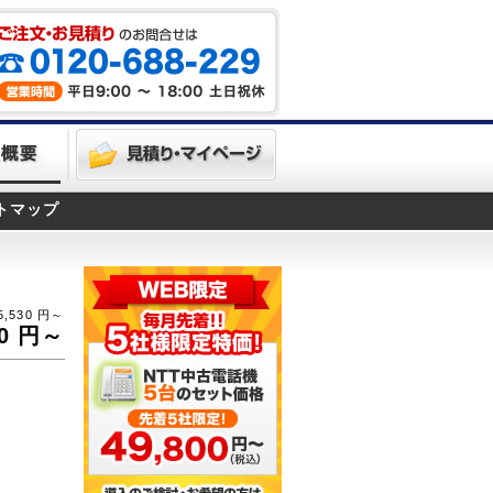
トマップ
5,530
円～
0
円～