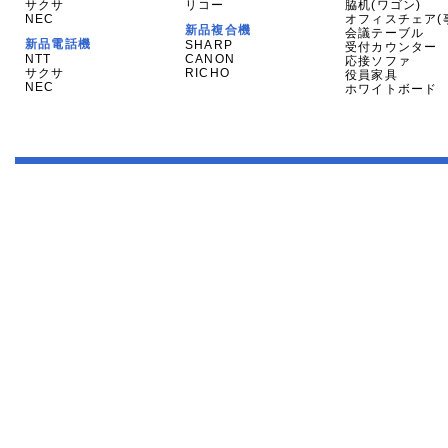
サクサ
リコー
脇机(ワゴン)
NEC
オフィスチェア(
新品複合機
会議テーブル
新品電話機
SHARP
受付カウンター
NTT
CANON
応接ソファ
サクサ
RICHO
役員家具
NEC
ホワイトボード