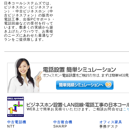
日本コールシステムズでは、
ビジネスホン（ビジネスフォ
ン）・中古ビジネスホン（中
古ビジネスフォン）の販売や
電話工事、出張PCサポート・
電話回線などの受付を行って
います。数多くの実績から築
き上げたノウハウで、お客様
のニーズにあわせた最適なプ
ランをご提供致します。
WEB上で簡単お見積りいただけます。ご相談お問合せは
こ
中古電話機
中古複合機
オフィス家具
NTT
SHARP
事務デスク