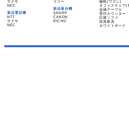
サクサ
リコー
脇机(ワゴン)
NEC
オフィスチェア(
新品複合機
会議テーブル
新品電話機
SHARP
受付カウンター
NTT
CANON
応接ソファ
サクサ
RICHO
役員家具
NEC
ホワイトボード