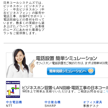
日本コールシステムズでは、
ビジネスホン（ビジネスフォ
ン）・中古ビジネスホン（中
古ビジネスフォン）の販売や
電話工事、出張PCサポート・
電話回線などの受付を行って
います。数多くの実績から築
き上げたノウハウで、お客様
のニーズにあわせた最適なプ
ランをご提供致します。
WEB上で簡単お見積りいただけます。ご相談お問合せは
こ
中古電話機
中古複合機
オフィス家具
NTT
SHARP
事務デスク