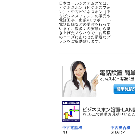
日本コールシステムズでは、
ビジネスホン（ビジネスフォ
ン）・中古ビジネスホン（中
古ビジネスフォン）の販売や
電話工事、出張PCサポート・
電話回線などの受付を行って
います。数多くの実績から築
き上げたノウハウで、お客様
のニーズにあわせた最適なプ
ランをご提供致します。
WEB上で簡単お見積りいた
中古電話機
中古複合機
NTT
SHARP