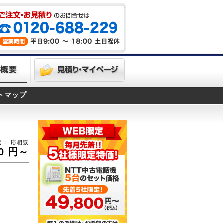
トマップ
)：
応相談
0
円～