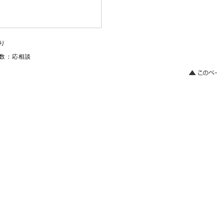
り
数：応相談