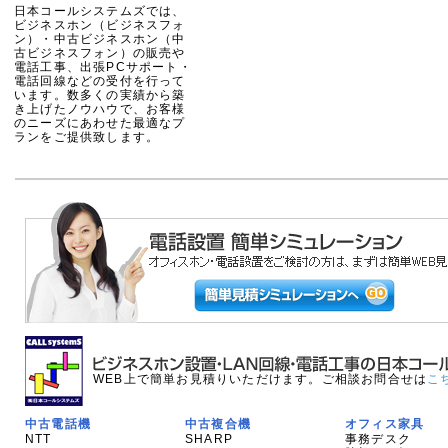
日本コールシステムズでは、
ビジネスホン（ビジネスフォ
ン）・中古ビジネスホン（中
古ビジネスフォン）の販売や
電話工事、出張PCサポート・
電話回線などの受付を行って
います。数多くの実績から築
き上げたノウハウで、お客様
のニーズにあわせた最適なプ
ランをご提供致します。
WEB上で簡単お見積りいただけます。ご相談お問合せは
こ
中古電話機
中古複合機
オフィス家具
NTT
SHARP
事務デスク