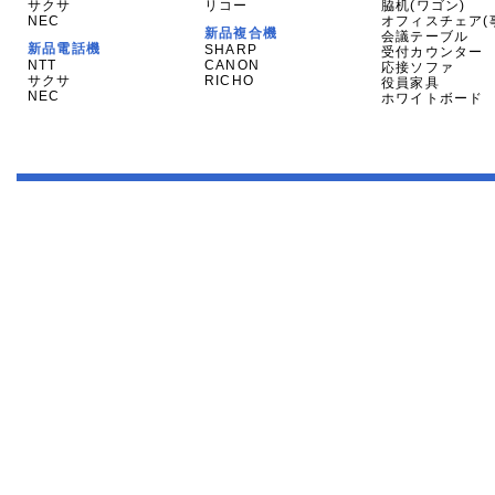
サクサ
リコー
脇机(ワゴン)
NEC
オフィスチェア(
新品複合機
会議テーブル
新品電話機
SHARP
受付カウンター
NTT
CANON
応接ソファ
サクサ
RICHO
役員家具
NEC
ホワイトボード