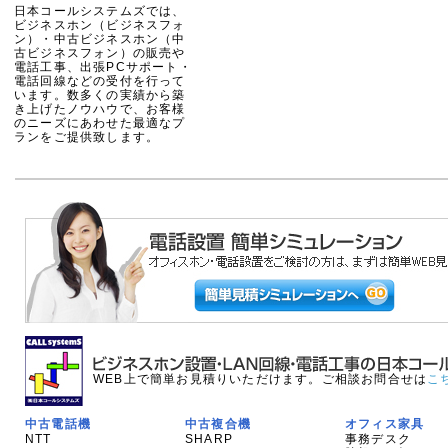
日本コールシステムズでは、
ビジネスホン（ビジネスフォ
ン）・中古ビジネスホン（中
古ビジネスフォン）の販売や
電話工事、出張PCサポート・
電話回線などの受付を行って
います。数多くの実績から築
き上げたノウハウで、お客様
のニーズにあわせた最適なプ
ランをご提供致します。
WEB上で簡単お見積りいただけます。ご相談お問合せは
こ
中古電話機
中古複合機
オフィス家具
NTT
SHARP
事務デスク