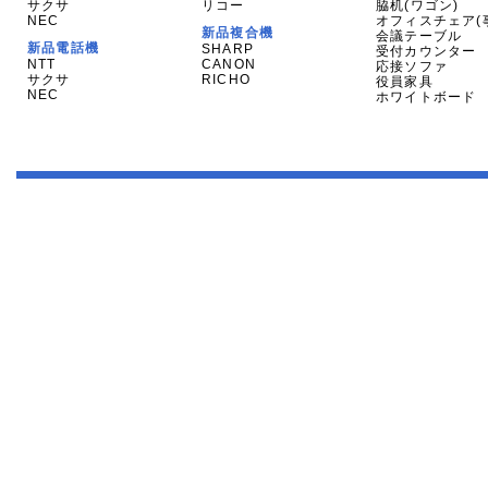
サクサ
リコー
脇机(ワゴン)
NEC
オフィスチェア(
新品複合機
会議テーブル
新品電話機
SHARP
受付カウンター
NTT
CANON
応接ソファ
サクサ
RICHO
役員家具
NEC
ホワイトボード