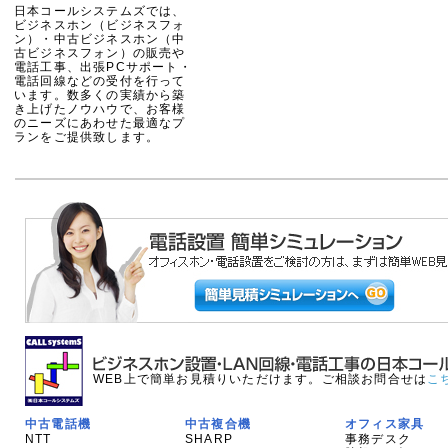
日本コールシステムズでは、
ビジネスホン（ビジネスフォ
ン）・中古ビジネスホン（中
古ビジネスフォン）の販売や
電話工事、出張PCサポート・
電話回線などの受付を行って
います。数多くの実績から築
き上げたノウハウで、お客様
のニーズにあわせた最適なプ
ランをご提供致します。
WEB上で簡単お見積りいただけます。ご相談お問合せは
こ
中古電話機
中古複合機
オフィス家具
NTT
SHARP
事務デスク