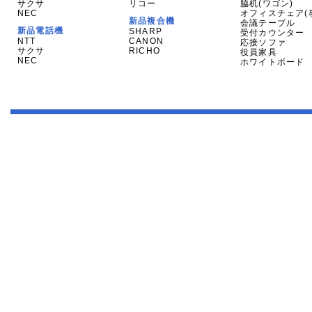
サクサ
リコー
脇机(ワゴン)
NEC
オフィスチェア(
新品複合機
会議テーブル
新品電話機
SHARP
受付カウンター
NTT
CANON
応接ソファ
サクサ
RICHO
役員家具
NEC
ホワイトボード