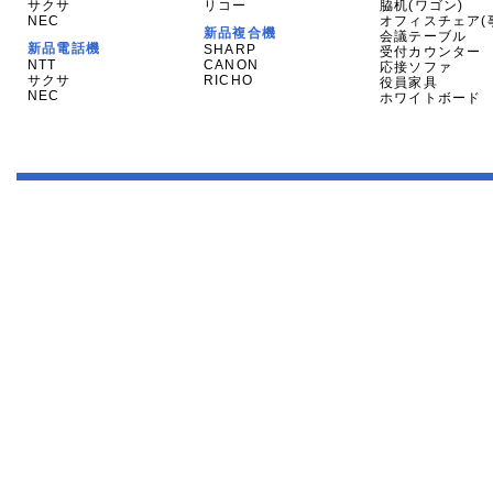
サクサ
リコー
脇机(ワゴン)
NEC
オフィスチェア(
新品複合機
会議テーブル
新品電話機
SHARP
受付カウンター
NTT
CANON
応接ソファ
サクサ
RICHO
役員家具
NEC
ホワイトボード