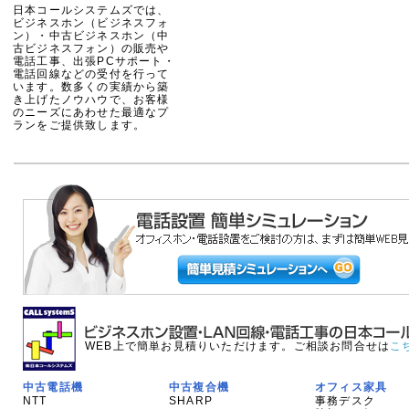
日本コールシステムズでは、
ビジネスホン（ビジネスフォ
ン）・中古ビジネスホン（中
古ビジネスフォン）の販売や
電話工事、出張PCサポート・
電話回線などの受付を行って
います。数多くの実績から築
き上げたノウハウで、お客様
のニーズにあわせた最適なプ
ランをご提供致します。
WEB上で簡単お見積りいただけます。ご相談お問合せは
こ
中古電話機
中古複合機
オフィス家具
NTT
SHARP
事務デスク