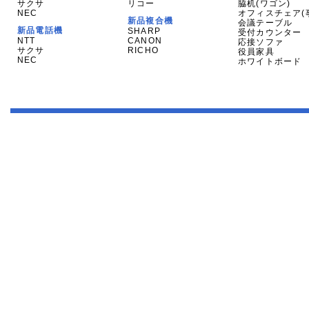
サクサ
リコー
脇机(ワゴン)
NEC
オフィスチェア(
新品複合機
会議テーブル
新品電話機
SHARP
受付カウンター
NTT
CANON
応接ソファ
サクサ
RICHO
役員家具
NEC
ホワイトボード