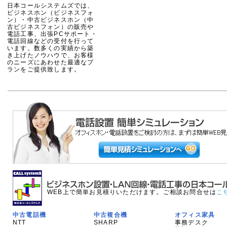
日本コールシステムズでは、
ビジネスホン（ビジネスフォ
ン）・中古ビジネスホン（中
古ビジネスフォン）の販売や
電話工事、出張PCサポート・
電話回線などの受付を行って
います。数多くの実績から築
き上げたノウハウで、お客様
のニーズにあわせた最適なプ
ランをご提供致します。
WEB上で簡単お見積りいただけます。ご相談お問合せは
こ
中古電話機
中古複合機
オフィス家具
NTT
SHARP
事務デスク