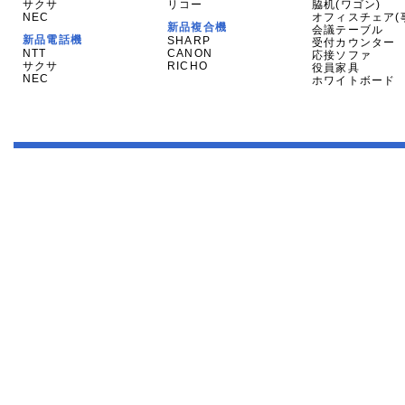
サクサ
リコー
脇机(ワゴン)
NEC
オフィスチェア(
新品複合機
会議テーブル
新品電話機
SHARP
受付カウンター
NTT
CANON
応接ソファ
サクサ
RICHO
役員家具
NEC
ホワイトボード