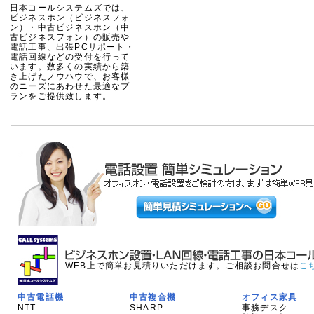
日本コールシステムズでは、
ビジネスホン（ビジネスフォ
ン）・中古ビジネスホン（中
古ビジネスフォン）の販売や
電話工事、出張PCサポート・
電話回線などの受付を行って
います。数多くの実績から築
き上げたノウハウで、お客様
のニーズにあわせた最適なプ
ランをご提供致します。
WEB上で簡単お見積りいただけます。ご相談お問合せは
こ
中古電話機
中古複合機
オフィス家具
NTT
SHARP
事務デスク