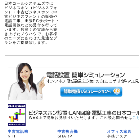
日本コールシステムズでは、
ビジネスホン（ビジネスフォ
ン）・中古ビジネスホン（中
古ビジネスフォン）の販売や
電話工事、出張PCサポート・
電話回線などの受付を行って
います。数多くの実績から築
き上げたノウハウで、お客様
のニーズにあわせた最適なプ
ランをご提供致します。
WEB上で簡単お見積りいただけます。ご相談お問合せは
こ
中古電話機
中古複合機
オフィス家具
NTT
SHARP
事務デスク