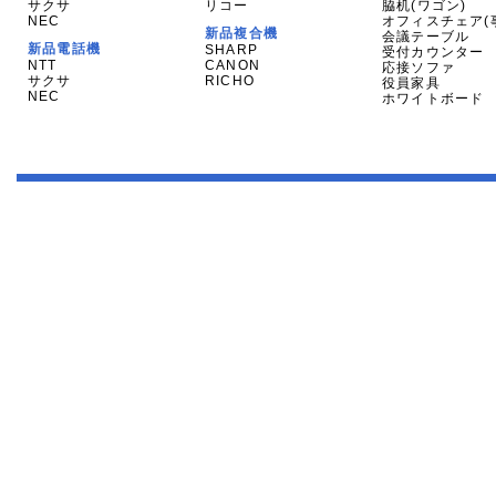
サクサ
リコー
脇机(ワゴン)
NEC
オフィスチェア(
新品複合機
会議テーブル
新品電話機
SHARP
受付カウンター
NTT
CANON
応接ソファ
サクサ
RICHO
役員家具
NEC
ホワイトボード