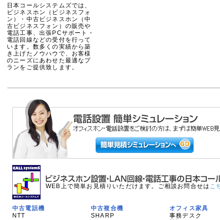
日本コールシステムズでは、
ビジネスホン（ビジネスフォ
ン）・中古ビジネスホン（中
古ビジネスフォン）の販売や
電話工事、出張PCサポート・
電話回線などの受付を行って
います。数多くの実績から築
き上げたノウハウで、お客様
のニーズにあわせた最適なプ
ランをご提供致します。
WEB上で簡単お見積りいただけます。ご相談お問合せは
こ
中古電話機
中古複合機
オフィス家具
NTT
SHARP
事務デスク