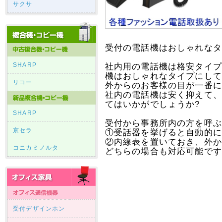
サクサ
受付の電話機はおしゃれなタ
SHARP
社内用の電話機は格安タイ
機はおしゃれなタイプにして
リコー
外からのお客様の目が一番
社内の電話機は安く抑えて
てはいかがでしょうか?
SHARP
受付から事務所内の方を呼
京セラ
①受話器を挙げると自動的
②内線表を置いておき、外
コニカミノルタ
どちらの場合も対応可能です
受付デザインホン