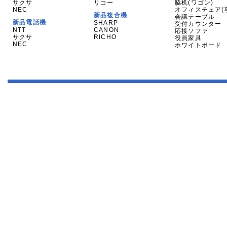
サクサ
リコー
脇机(ワゴン)
NEC
オフィスチェア(
新品複合機
会議テーブル
新品電話機
SHARP
受付カウンター
NTT
CANON
応接ソファ
サクサ
RICHO
役員家具
NEC
ホワイトボード