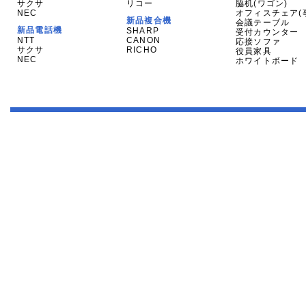
サクサ
リコー
脇机(ワゴン)
NEC
オフィスチェア(
新品複合機
会議テーブル
新品電話機
SHARP
受付カウンター
NTT
CANON
応接ソファ
サクサ
RICHO
役員家具
NEC
ホワイトボード