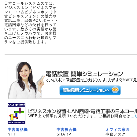
日本コールシステムズでは、
ビジネスホン（ビジネスフォ
ン）・中古ビジネスホン（中
古ビジネスフォン）の販売や
電話工事、出張PCサポート・
電話回線などの受付を行って
います。数多くの実績から築
き上げたノウハウで、お客様
のニーズにあわせた最適なプ
ランをご提供致します。
WEB上で簡単お見積りいただけます。ご相談お問合せは
こ
中古電話機
中古複合機
オフィス家具
NTT
SHARP
事務デスク