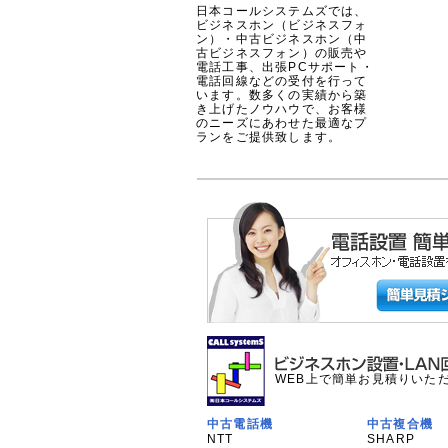
日本コールシステムズでは、
ビジネスホン（ビジネスフォ
ン）・中古ビジネスホン（中
古ビジネスフォン）の販売や
電話工事、出張PCサポート・
電話回線などの受付を行って
います。数多くの実績から築
き上げたノウハウで、お客様
のニーズにあわせた最適なプ
ランをご提供致します。
WEB上で簡単お見積りいた
中古電話機
中古複合機
NTT
SHARP