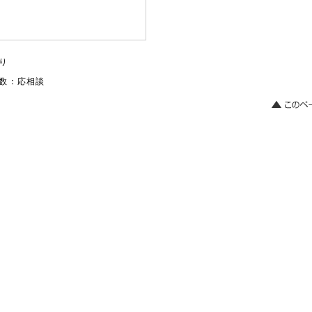
り
数：応相談