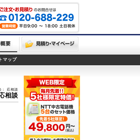
トマップ
)：
応相談
応相談