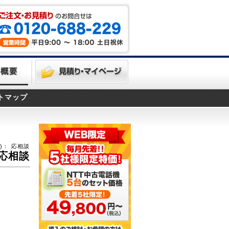
トマップ
)：
応相談
応相談