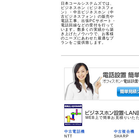
日本コールシステムズでは、
ビジネスホン（ビジネスフォ
ン）・中古ビジネスホン（中
古ビジネスフォン）の販売や
電話工事、出張PCサポート・
電話回線などの受付を行って
います。数多くの実績から築
き上げたノウハウで、お客様
のニーズにあわせた最適なプ
ランをご提供致します。
WEB上で簡単お見積りいた
中古電話機
中古複合機
NTT
SHARP