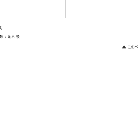
り
数：応相談