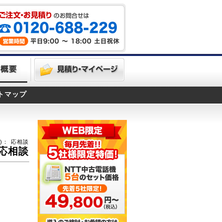
トマップ
)：
応相談
応相談