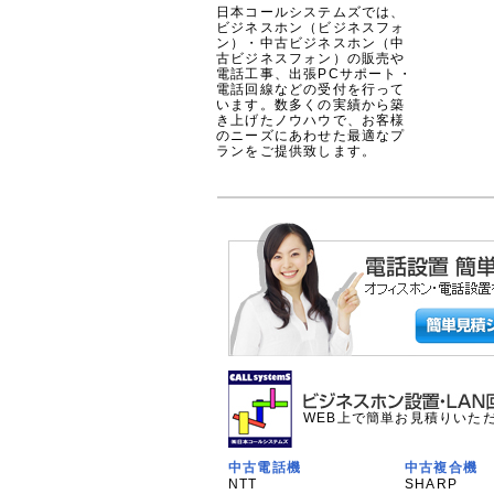
日本コールシステムズでは、
ビジネスホン（ビジネスフォ
ン）・中古ビジネスホン（中
古ビジネスフォン）の販売や
電話工事、出張PCサポート・
電話回線などの受付を行って
います。数多くの実績から築
き上げたノウハウで、お客様
のニーズにあわせた最適なプ
ランをご提供致します。
WEB上で簡単お見積りいた
中古電話機
中古複合機
NTT
SHARP