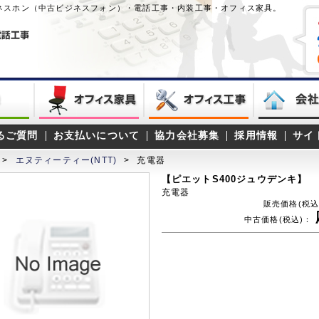
ネスホン（中古ビジネスフォン）・電話工事・内装工事・オフィス家具。
るご質問
お支払いについて
協力会社募集
採用情報
サイ
>
エヌティーティー(NTT)
>
充電器
【ピエットS400ジュウデンキ】
充電器
販売価格(税込
中古価格(税込)：