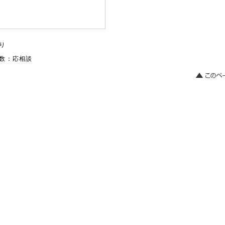
り
数：応相談