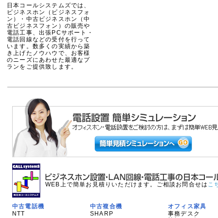
日本コールシステムズでは、
ビジネスホン（ビジネスフォ
ン）・中古ビジネスホン（中
古ビジネスフォン）の販売や
電話工事、出張PCサポート・
電話回線などの受付を行って
います。数多くの実績から築
き上げたノウハウで、お客様
のニーズにあわせた最適なプ
ランをご提供致します。
WEB上で簡単お見積りいただけます。ご相談お問合せは
こ
中古電話機
中古複合機
オフィス家具
NTT
SHARP
事務デスク