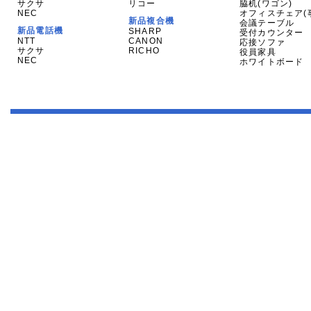
サクサ
リコー
脇机(ワゴン)
NEC
オフィスチェア(
新品複合機
会議テーブル
新品電話機
SHARP
受付カウンター
NTT
CANON
応接ソファ
サクサ
RICHO
役員家具
NEC
ホワイトボード