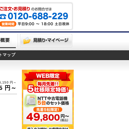
トマップ
6,150
円～
5
円～