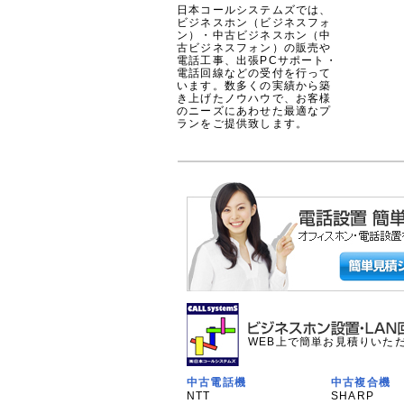
日本コールシステムズでは、
ビジネスホン（ビジネスフォ
ン）・中古ビジネスホン（中
古ビジネスフォン）の販売や
電話工事、出張PCサポート・
電話回線などの受付を行って
います。数多くの実績から築
き上げたノウハウで、お客様
のニーズにあわせた最適なプ
ランをご提供致します。
WEB上で簡単お見積りいた
中古電話機
中古複合機
NTT
SHARP