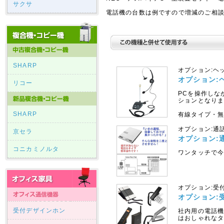
サクサ
電話機の台数は例ですので増減のご相
SHARP
オプション:ヘ
オプション:
リコー
PCを操作しな
ションとなり
SHARP
有線タイプ・無
オプション:通
京セラ
オプション:
コニカミノルタ
ワンタッチで
オプション:受
オプション:
受付デザインホン
社内用の電話
はおしゃれなタ