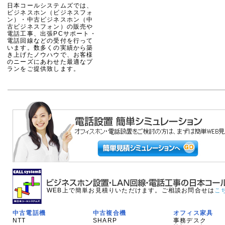
日本コールシステムズでは、
ビジネスホン（ビジネスフォ
ン）・中古ビジネスホン（中
古ビジネスフォン）の販売や
電話工事、出張PCサポート・
電話回線などの受付を行って
います。数多くの実績から築
き上げたノウハウで、お客様
のニーズにあわせた最適なプ
ランをご提供致します。
WEB上で簡単お見積りいただけます。ご相談お問合せは
こ
中古電話機
中古複合機
オフィス家具
NTT
SHARP
事務デスク