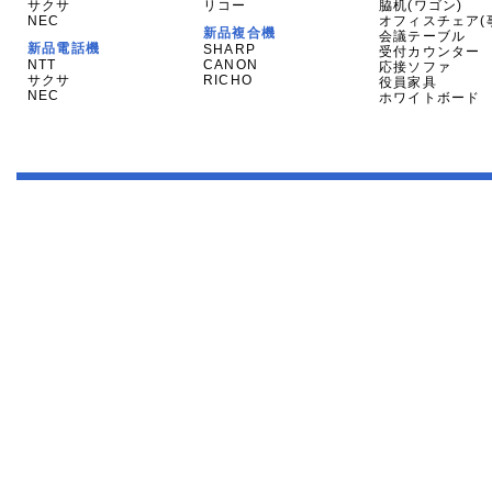
サクサ
リコー
脇机(ワゴン)
NEC
オフィスチェア(
新品複合機
会議テーブル
新品電話機
SHARP
受付カウンター
NTT
CANON
応接ソファ
サクサ
RICHO
役員家具
NEC
ホワイトボード