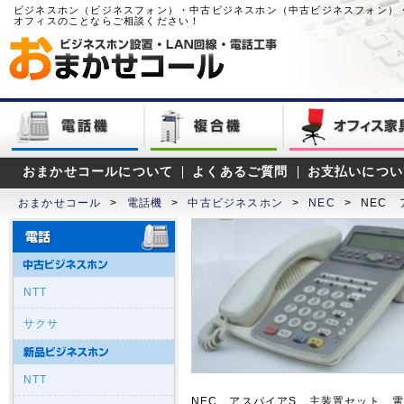
ビジネスホン（ビジネスフォン）・中古ビジネスホン（中古ビジネスフォン）
オフィスのことならご相談ください！
おまかせコールについて
よくあるご質問
お支払いについ
おまかせコール
>
電話機
>
中古ビジネスホン
>
NEC
>
NEC
NTT
サクサ
NTT
NEC アスパイアS 主装置セット 