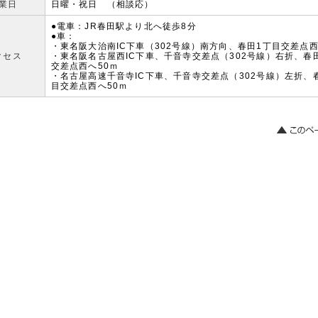
業日
日曜・祝日 （相談応）
●電車：JR春田駅より北へ徒歩8分
●車：
・東名阪大治南IC下車（302号線）南方向、春田1丁目交差点西
クセス
・東名阪名古屋西IC下車、千音寺交差点（302号線）右折、春
交差点西へ50ｍ
・名古屋高速千音寺IC下車、千音寺交差点（302号線）左折、
目交差点西へ50ｍ