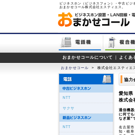
ビジネスホン（ビジネスフォン）・中古ビジ
おまかせコール株式会社エスティエス。
おまかせコールについて
よくあ
おまかせコール
>
株式会社エスティエ
協力
愛知県
NTT
株式会
サクサ
通信機器
に何でも
なぎ屋”
NTT
名古屋市
知・岐阜