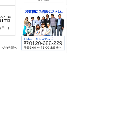
へ50ｍ
田1丁目
春田1丁