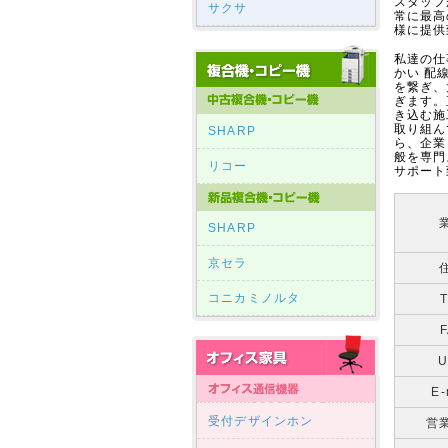
スタッフ
サクサ
常に最高
様に提供
私達の仕
かい 配
を繋ぎ、
ぎます。
き込む施
取り組ん
SHARP
ら、企業
般を専門
リコー
サポート
SHARP
京セラ
コニカミノルタ
U
E-
受付デザインホン
営