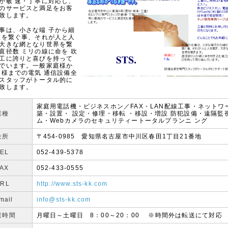
が敏 速・丁寧に対応し、
のサービスと満足をお客
致します。
事は、小さな端 子から細
線を繋ぐ事、それが人と人
大きな網となり世界を繋
直径数 ミリの線に命を 吹
工に誇りと喜びを持って
でいます。一般家庭様か
 様までの電気 通信設備全
スタッフがトータル的に
致します。
家庭用電話機・ビジネスホン／FAX・LAN配線工事・ネットワ
業種
築・設置・ 設定・修理・移転 ・移設・増設 防犯設備・遠隔監
ム・Webカメラのセキュリティートータルプランニ ング
住所
〒454-0985 愛知県名古屋市中川区春田1丁目21番地
TEL
052-439-5378
FAX
052-433-0555
RL
http://www.sts-kk.com
mail
info@sts-kk.com
業時間
月曜日～土曜日 8：00～20：00 ※時間外は転送にて対応