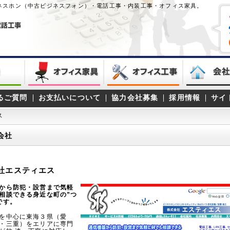
ネスホン（中古ビジネスフォン）・電話工事・内装工事・オフィス家具。
るご質問
お支払いについて
協力会社募集
採用情報
サイ
ス
会社
社エスティエス
から防犯・設営まで気軽
相談できる身近な町の”つ
です。
を中心に東海３県（愛
・三重）をエリアに専門