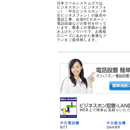
日本コールシステムズでは、
ビジネスホン（ビジネスフォ
ン）・中古ビジネスホン（中
古ビジネスフォン）の販売や
電話工事、出張PCサポート・
電話回線などの受付を行って
います。数多くの実績から築
き上げたノウハウで、お客様
のニーズにあわせた最適なプ
ランをご提供致します。
WEB上で簡単お見積りいた
中古電話機
中古複合機
NTT
SHARP