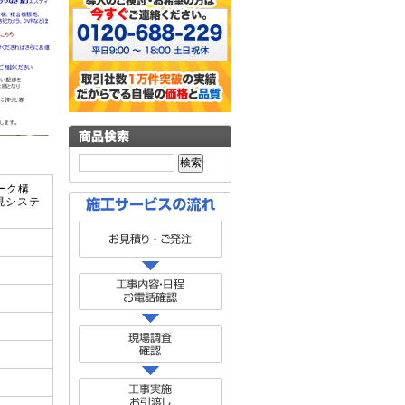
ーク構
視システ