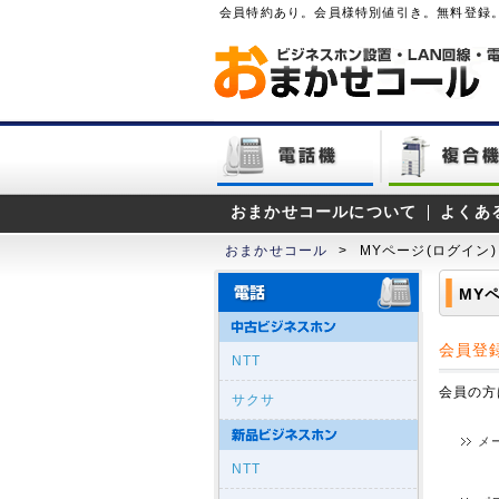
会員特約あり。会員様特別値引き。無料登録
おまかせコールについて
よくあ
おまかせコール
>
MYページ(ログイン)
MY
会員登
NTT
会員の方
サクサ
メ
NTT