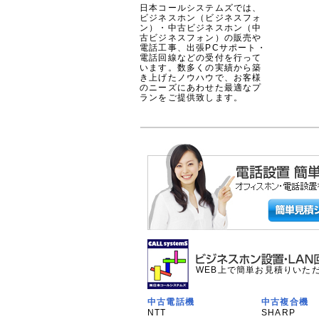
日本コールシステムズでは、
ビジネスホン（ビジネスフォ
ン）・中古ビジネスホン（中
古ビジネスフォン）の販売や
電話工事、出張PCサポート・
電話回線などの受付を行って
います。数多くの実績から築
き上げたノウハウで、お客様
のニーズにあわせた最適なプ
ランをご提供致します。
WEB上で簡単お見積りいた
中古電話機
中古複合機
NTT
SHARP