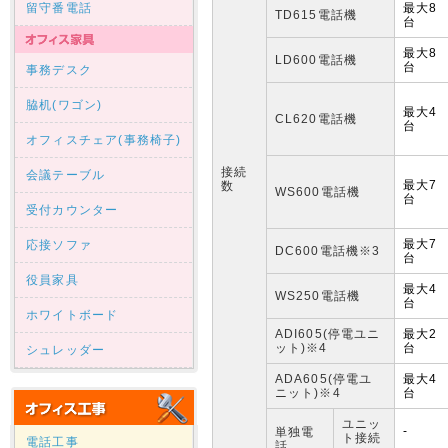
留守番電話
最大8
TD615電話機
台
最大8
LD600電話機
台
事務デスク
脇机(ワゴン)
最大4
CL620電話機
台
オフィスチェア(事務椅子)
接続
会議テーブル
最大7
数
WS600電話機
台
受付カウンター
最大7
応接ソファ
DC600電話機※3
台
役員家具
最大4
WS250電話機
台
ホワイトボード
ADI605(停電ユニ
最大2
ット)※4
台
シュレッダー
ADA605(停電ユ
最大4
ニット)※4
台
ユニッ
-
単独電
ト接続
電話工事
話