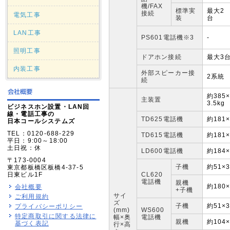
機/FAX
標準実
最大2
接続
電気工事
装
台
LAN工事
PS601電話機※3
-
照明工事
ドアホン接続
最大3
内装工事
外部スピーカー接
2系統
続
約385
主装置
3.5kg
ビジネスホン設置・LAN回
線・電話工事の
TD625電話機
約181×
日本コールシステムズ
TEL：0120-688-229
TD615電話機
約181×
平日：9:00～18:00
土日祝：休
LD600電話機
約184×
〒173-0004
子機
約51×
東京都板橋区板橋4-37-5
日東ビル1F
CL620
電話機
親機
約180
会社概要
+子機
サイ
ご利用規約
ズ
子機
約51×
プライバシーポリシー
(mm)
WS600
特定商取引に関する法律に
幅×奥
電話機
親機
約104
基づく表記
行×高