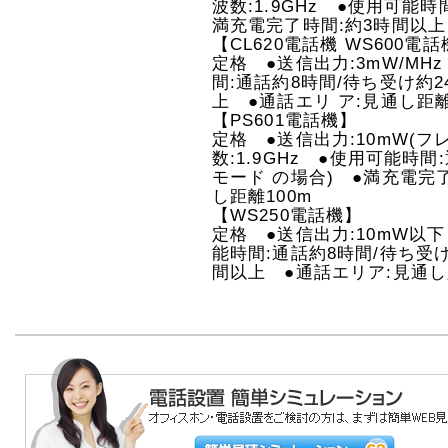
波数:1.9GHz ●使用可能時
満充電完了時間:約3時間以上
【CL620電話機 WS600電
定格 ●送信出力:3mW/MHz
間:通話約8時間/待ち受け約
上 ●通話エリ ア:見通し距離
【PS601電話機】
定格 ●送信出力:10mW(
数:1.9GHz ●使用可能時間
モード の場合) ●満充電完
し距離100m
【WS250電話機】
定格 ●送信出力:10mW以下 
能時間:通話約8時間/待ち受け
間以上 ●通話エリア:見通し