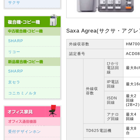
サクサ
Saxa Agrea(サクサ・アグレ
SHARP
外線収容数
HM700
リコー
認定番号
ACD08
ひかり
電話回
最大8c
SHARP
線
IP電話
京セラ
最大16
回線
外線収
コニカミノルタ
容数
最大2
ISDN
回線
回線
(2B×2)
アナロ
最大4
グ回線
回線
最大8
TD625電話機
受付デザインホン
台