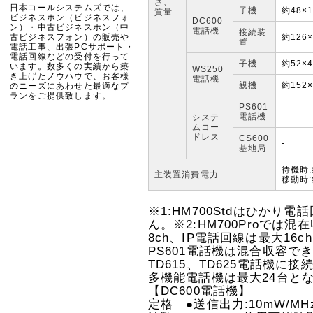
さ、
日本コールシステムズでは、
子機
約48×
質量
ビジネスホン（ビジネスフォ
DC600
ン）・中古ビジネスホン（中
電話機
接続装
古ビジネスフォン）の販売や
約126
置
電話工事、出張PCサポート・
電話回線などの受付を行って
子機
約52×
います。数多くの実績から築
WS250
き上げたノウハウで、お客様
電話機
親機
約152
のニーズにあわせた最適なプ
ランをご提供致します。
PS601
-
電話機
システ
ムコー
ドレス
CS600
-
基地局
待機時:
主装置消費電力
移動時:
※1:HM700Stdはひかり
ん。※2:HM700Proで
8ch、IP電話回線は最大16c
PS601電話機は混合収容で
TD615、TD625電話機に接
多機能電話機は最大24台と
【DC600電話機】
定格 ●送信出力:10mW/M