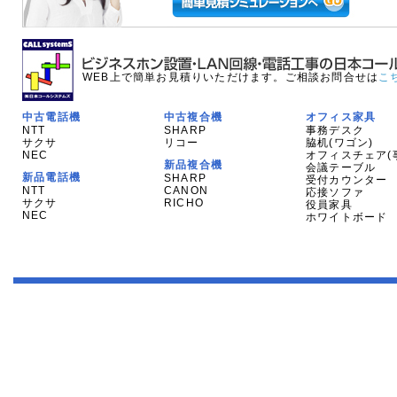
WEB上で簡単お見積りいただけます。ご相談お問合せは
こ
中古電話機
中古複合機
オフィス家具
NTT
SHARP
事務デスク
サクサ
リコー
脇机(ワゴン)
NEC
オフィスチェア(
新品複合機
会議テーブル
新品電話機
SHARP
受付カウンター
NTT
CANON
応接ソファ
サクサ
RICHO
役員家具
NEC
ホワイトボード