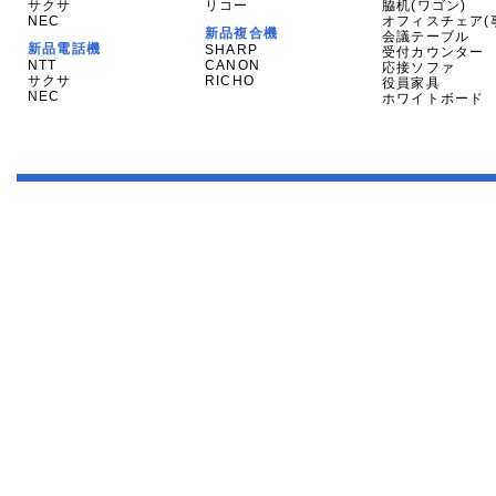
サクサ
リコー
脇机(ワゴン)
NEC
オフィスチェア(
新品複合機
会議テーブル
新品電話機
SHARP
受付カウンター
NTT
CANON
応接ソファ
サクサ
RICHO
役員家具
NEC
ホワイトボード