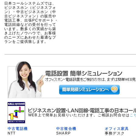
日本コールシステムズでは、
ビジネスホン（ビジネスフォ
ン）・中古ビジネスホン（中
古ビジネスフォン）の販売や
電話工事、出張PCサポート・
電話回線などの受付を行って
います。数多くの実績から築
き上げたノウハウで、お客様
のニーズにあわせた最適なプ
ランをご提供致します。
WEB上で簡単お見積りいただけます。ご相談お問合せは
こ
中古電話機
中古複合機
オフィス家具
NTT
SHARP
事務デスク