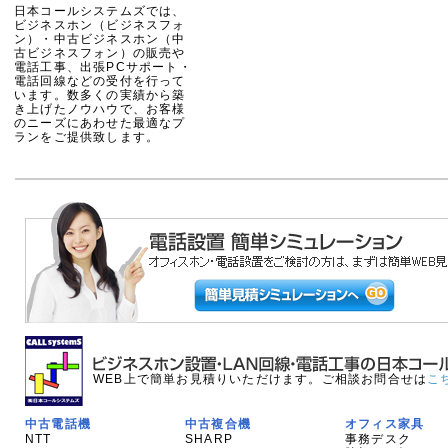
日本コールシステムズでは、
ビジネスホン（ビジネスフォ
ン）・中古ビジネスホン（中
古ビジネスフォン）の販売や
電話工事、出張PCサポート・
電話回線などの受付を行って
います。数多くの実績から築
き上げたノウハウで、お客様
のニーズにあわせた最適なプ
ランをご提供致します。
WEB上で簡単お見積りいただけます。ご相談お問合せは
こ
中古電話機
中古複合機
オフィス家具
NTT
SHARP
事務デスク