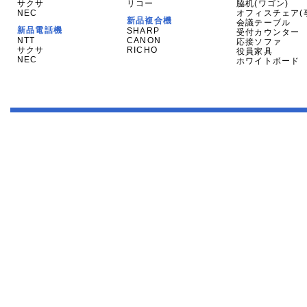
サクサ
リコー
脇机(ワゴン)
NEC
オフィスチェア(
新品複合機
会議テーブル
新品電話機
SHARP
受付カウンター
NTT
CANON
応接ソファ
サクサ
RICHO
役員家具
NEC
ホワイトボード